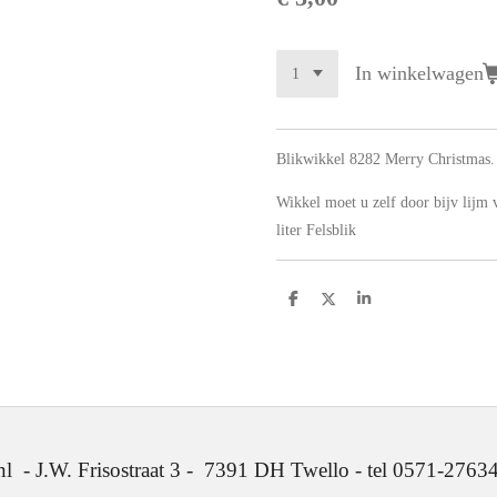
In winkelwagen
Blikwikkel 8282 Merry Christmas. 
Wikkel moet u zelf door bijv lijm
liter Felsblik
D
D
S
e
e
h
l
e
a
e
l
r
n
e
. Frisostraat 3 - 7391 DH Twello - tel 0571-2763