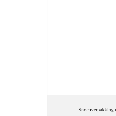
Snoepverpakking.nl - J.W