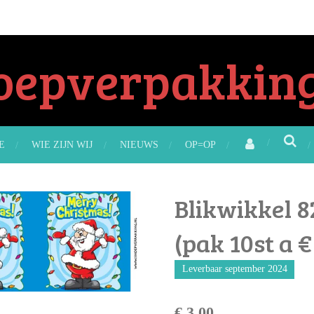
oepverpakking
E
WIE ZIJN WIJ
NIEUWS
OP=OP
Blikwikkel 8
(pak 10st a €
Leverbaar september 2024
€ 3,00