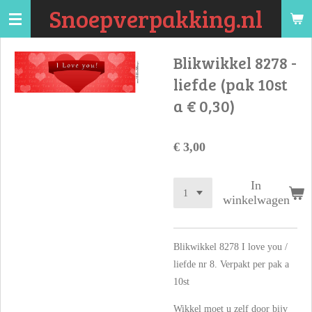
Snoepverpakking.nl
Ga
direct
naar
Blikwikkel 8278 -
de
liefde (pak 10st
hoofdinhoud
a € 0,30)
€ 3,00
In
winkelwagen
Blikwikkel 8278 I love you /
liefde nr 8. Verpakt per pak a
10st
Wikkel moet u zelf door bijv