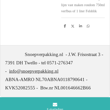
lijm vast maken rondom 750ml
verfbus of 1 liter Felsblik
D
D
S
D
e
e
h
e
l
e
a
l
e
l
r
e
n
e
n
Snoepverpakking.nl - J.W. Frisostraat 3 -
7391 DH Twello - tel 0571-276347
-
info@snoepverpakking.nl
ABNA-AMRO NL70ABNA0118790641 -
KVK52082555 - Btw.nr NL001646662B66
E-mailadres