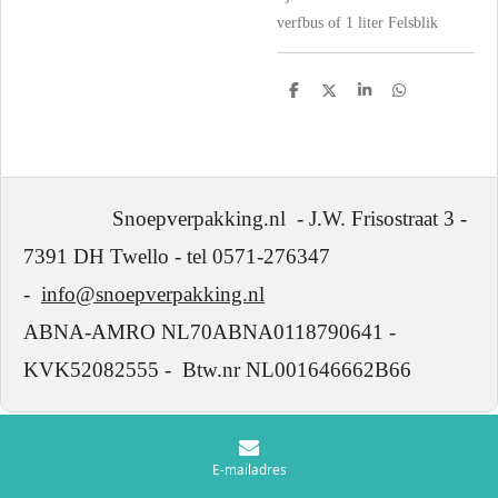
verfbus of 1 liter Felsblik
D
D
S
D
e
e
h
e
l
e
a
l
e
l
r
e
n
e
n
Snoepverpakking.nl - J.W. Frisostraat 3 -
7391 DH Twello - tel 0571-276347
-
info@snoepverpakking.nl
ABNA-AMRO NL70ABNA0118790641 -
KVK52082555 - Btw.nr NL001646662B66
E-mailadres