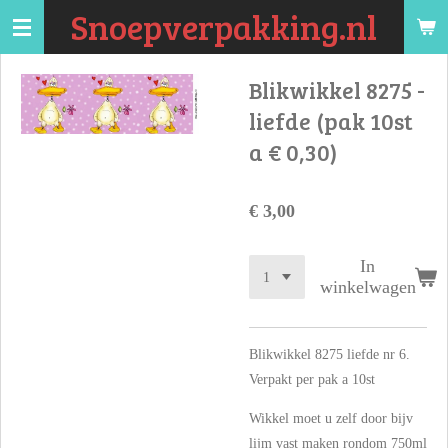
Snoepverpakking.nl
Ga
direct
naar
Blikwikkel 8275 -
de
liefde (pak 10st
hoofdinhoud
a € 0,30)
€ 3,00
In
winkelwagen
Blikwikkel 8275 liefde nr 6.
Verpakt per pak a 10st
Wikkel moet u zelf door bijv
lijm vast maken rondom 750ml