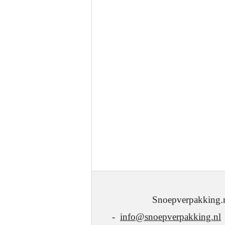
Snoepverpakking.nl - J.W
-
info@snoepverpakking.nl