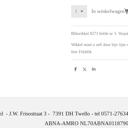
In winkelwagen
Blikwikkel 8273 liefde nr 3. Verpa
Wikkel moet u zelf door bijv lijm
liter Felsblik
D
D
S
e
e
h
l
e
a
e
l
r
n
e
. Frisostraat 3 - 7391 DH Twello - tel 0571-2763
ABNA-AMRO NL70ABNA0118790641 -