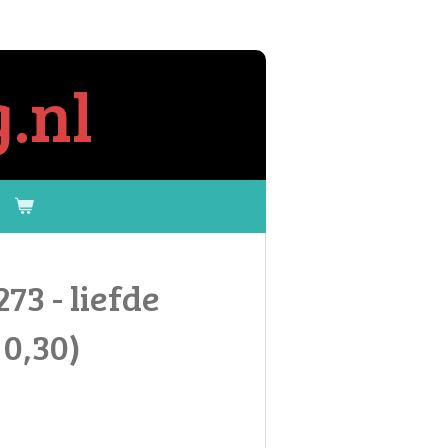
.nl
73 - liefde
 0,30)