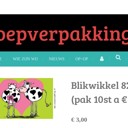
oepverpakking
E
WIE ZIJN WIJ
NIEUWS
OP=OP
Blikwikkel 82
(pak 10st a €
€ 3,00