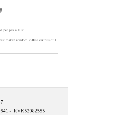
kt per pak a 10st
 vast maken rondom 750ml verfbus of 1
47
 KVK52082555