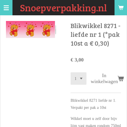
Snoepverpakking.nl
Ga
direct
naar
Blikwikkel 8271 -
de
liefde nr 1 (*pak
hoofdinhoud
10st a € 0,30)
€ 3,00
In
winkelwagen
Blikwikkel 8271 liefde nr 1.
Verpakt per pak a 10st
Wikkel moet u zelf door bijv
lijm vast maken rondom 750ml