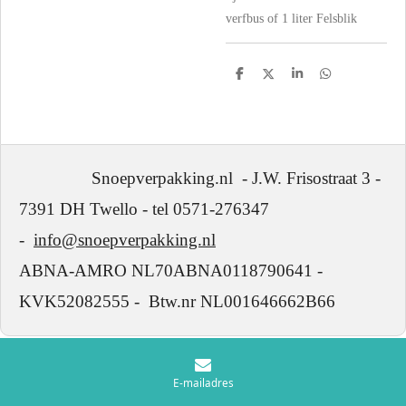
verfbus of 1 liter Felsblik
D
D
S
D
e
e
h
e
l
e
a
l
e
l
r
e
n
e
n
Snoepverpakking.nl - J.W. Frisostraat 3 -
7391 DH Twello - tel 0571-276347
-
info@snoepverpakking.nl
ABNA-AMRO NL70ABNA0118790641 -
KVK52082555 - Btw.nr NL001646662B66
E-mailadres