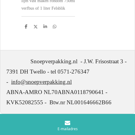
lijm vast maken rondom 750ml
verfbus of 1 liter Felsblik
D
D
S
D
e
e
h
e
l
e
a
l
e
l
r
e
n
e
n
Snoepverpakking.nl - J.W. Frisostraat 3 -
7391 DH Twello - tel 0571-276347
-
info@snoepverpakking.nl
ABNA-AMRO NL70ABNA0118790641 -
KVK52082555 - Btw.nr NL001646662B66
E-mailadres