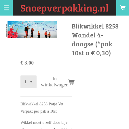
Snoepverpakking.nl
Ga
direct
naar
Blikwikkel 8258
de
Wandel 4-
hoofdinhoud
daagse (*pak
10st a € 0,30)
€ 3,00
In
winkelwagen
Blikwikkel 8258 Potje Vet.
Verpakt per pak a 10st
Wikkel moet u zelf door bijv