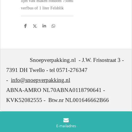
lijm vast maken rondom 750ml
verfbus of 1 liter Felsblik
D
D
S
D
e
e
h
e
l
e
a
l
e
l
r
e
n
e
n
Snoepverpakking.nl - J.W. Frisostraat 3 -
7391 DH Twello - tel 0571-276347
-
info@snoepverpakking.nl
ABNA-AMRO NL70ABNA0118790641 -
KVK52082555 - Btw.nr NL001646662B66
E-mailadres