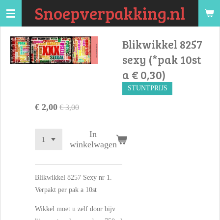
Snoepverpakking.nl
Ga
direct
naar
Blikwikkel 8257
de
sexy (*pak 10st
hoofdinhoud
a € 0,30)
STUNTPRIJS
€ 2,00
€ 3,00
In
winkelwagen
Blikwikkel 8257 Sexy nr 1.
Verpakt per pak a 10st
Wikkel moet u zelf door bijv