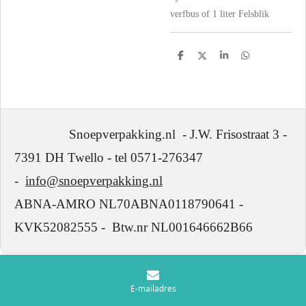
verfbus of 1 liter Felsblik
D
D
S
D
e
e
h
e
l
e
a
l
e
l
r
e
n
e
n
Snoepverpakking.nl - J.W. Frisostraat 3 -
7391 DH Twello - tel 0571-276347
-
info@snoepverpakking.nl
ABNA-AMRO NL70ABNA0118790641 -
KVK52082555 - Btw.nr NL001646662B66
E-mailadres