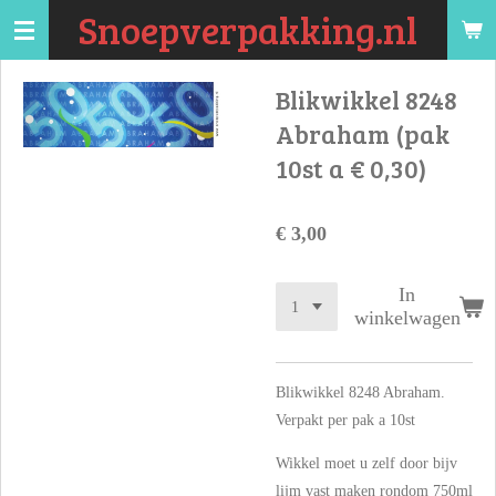
Snoepverpakking.nl
Ga
direct
naar
Blikwikkel 8248
de
Abraham (pak
hoofdinhoud
10st a € 0,30)
€ 3,00
In
winkelwagen
Blikwikkel 8248 Abraham.
Verpakt per pak a 10st
Wikkel moet u zelf door bijv
lijm vast maken rondom 750ml