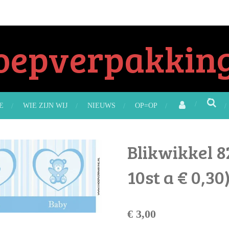
oepverpakking
E
WIE ZIJN WIJ
NIEUWS
OP=OP
Blikwikkel 8
10st a € 0,30
€ 3,00