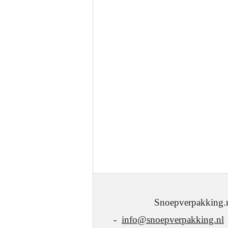
Snoepverpakking.nl - J.W
-
info@snoepverpakking.nl