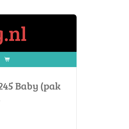
.nl
245 Baby (pak
)