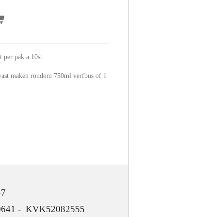
 per pak a 10st
 vast maken rondom 750ml verfbus of 1
47
 KVK52082555