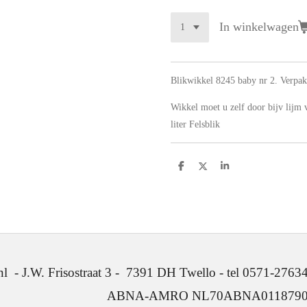
In winkelwagen
Blikwikkel 8245 baby nr 2. Verpakt
Wikkel moet u zelf door bijv lijm
liter Felsblik
D
D
S
e
e
h
l
e
a
e
l
r
n
e
. Frisostraat 3 - 7391 DH Twello - tel 0571-2763
ABNA-AMRO NL70ABNA0118790641 -