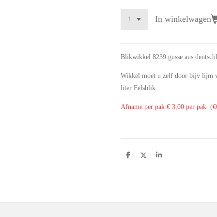
In winkelwagen
Blikwikkel 8239 gusse aus deutschl
Wikkel moet u zelf door bijv lijm
liter Felsblik
Afname per pak € 3,00 per pak (€0
D
D
S
e
e
h
l
e
a
e
l
r
n
e