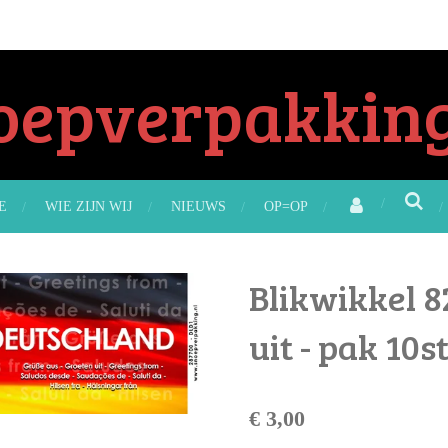
oepverpakking
E
WIE ZIJN WIJ
NIEUWS
OP=OP
Blikwikkel 8
uit - pak 10s
€ 3,00