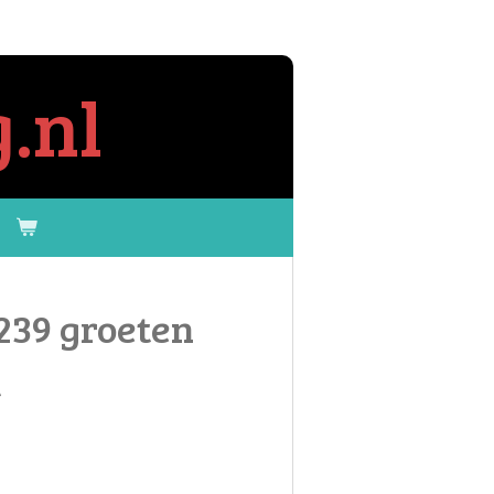
.nl
239 groeten
t