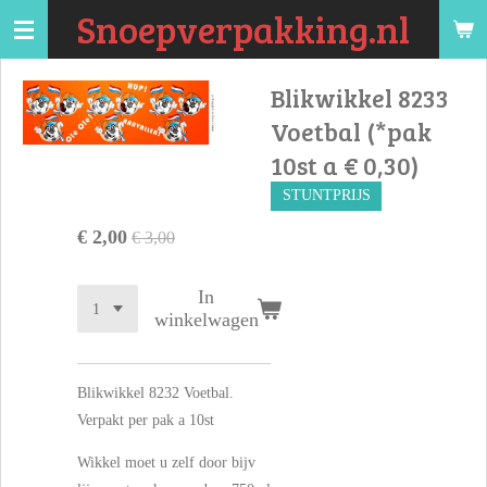
Snoepverpakking.nl
Ga
direct
naar
Blikwikkel 8233
de
Voetbal (*pak
hoofdinhoud
10st a € 0,30)
STUNTPRIJS
€ 2,00
€ 3,00
In
winkelwagen
Blikwikkel 8232 Voetbal.
Verpakt per pak a 10st
Wikkel moet u zelf door bijv