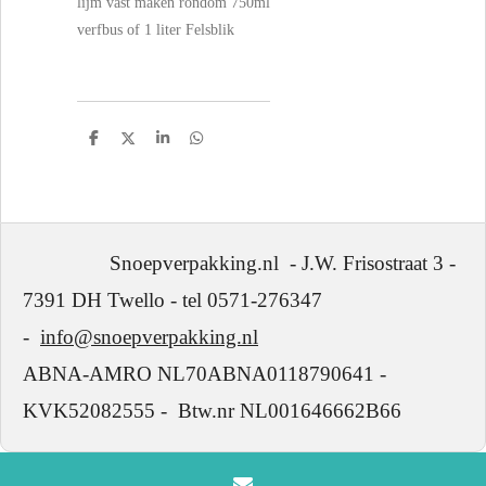
lijm vast maken rondom 750ml
verfbus of 1 liter Felsblik
D
D
S
D
e
e
h
e
l
e
a
l
e
l
r
e
n
e
n
Snoepverpakking.nl - J.W. Frisostraat 3 -
7391 DH Twello - tel 0571-276347
-
info@snoepverpakking.nl
ABNA-AMRO NL70ABNA0118790641 -
KVK52082555 - Btw.nr NL001646662B66