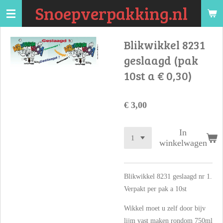
Snoepverpakking.nl
Ga
direct
naar
Blikwikkel 8231
de
geslaagd (pak
hoofdinhoud
10st a € 0,30)
€ 3,00
In
winkelwagen
Blikwikkel 8231 geslaagd nr 1.
Verpakt per pak a 10st
Wikkel moet u zelf door bijv
lijm vast maken rondom 750ml