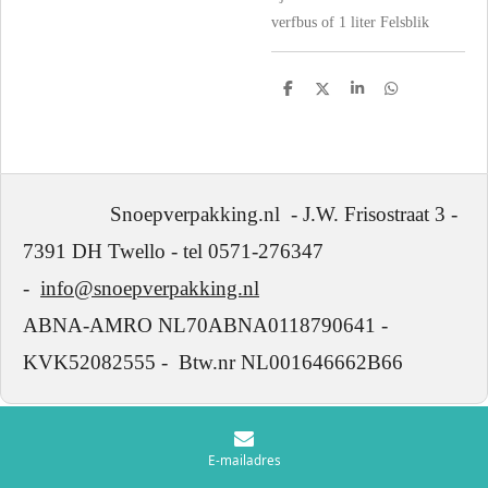
verfbus of 1 liter Felsblik
D
D
S
D
e
e
h
e
l
e
a
l
e
l
r
e
n
e
n
Snoepverpakking.nl - J.W. Frisostraat 3 -
7391 DH Twello - tel 0571-276347
-
info@snoepverpakking.nl
ABNA-AMRO NL70ABNA0118790641 -
KVK52082555 - Btw.nr NL001646662B66
E-mailadres