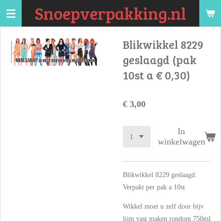
Snoepverpakking.nl
Ga
direct
naar
Blikwikkel 8229
de
geslaagd (pak
hoofdinhoud
10st a € 0,30)
€ 3,00
In
winkelwagen
Blikwikkel 8229 geslaagd.
Verpakt per pak a 10st
Wikkel moet u zelf door bijv
lijm vast maken rondom 750ml