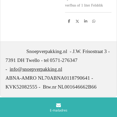
verfbus of 1 liter Felsblik
D
D
S
D
e
e
h
e
l
e
a
l
e
l
r
e
n
e
n
Snoepverpakking.nl - J.W. Frisostraat 3 -
7391 DH Twello - tel 0571-276347
-
info@snoepverpakking.nl
ABNA-AMRO NL70ABNA0118790641 -
KVK52082555 - Btw.nr NL001646662B66
E-mailadres