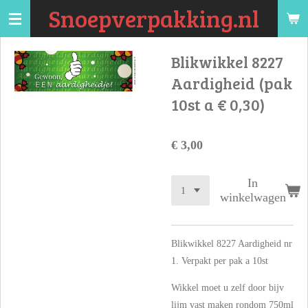
Snoepverpakking.nl
Ga
direct
naar
Blikwikkel 8227
de
Aardigheid (pak
hoofdinhoud
10st a € 0,30)
€ 3,00
In
winkelwagen
Blikwikkel 8227 Aardigheid nr
1. Verpakt per pak a 10st
Wikkel moet u zelf door bijv
lijm vast maken rondom 750ml