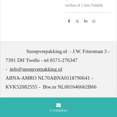
verfbus of 1 liter Felsblik
D
D
S
D
e
e
h
e
l
e
a
l
e
l
r
e
n
e
n
Snoepverpakking.nl - J.W. Frisostraat 3 -
7391 DH Twello - tel 0571-276347
-
info@snoepverpakking.nl
ABNA-AMRO NL70ABNA0118790641 -
KVK52082555 - Btw.nr NL001646662B66
E-mailadres