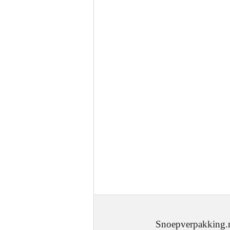
Snoepverpakking.nl - J.W