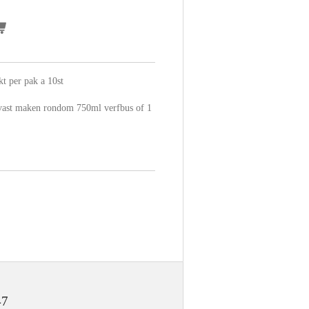
t per pak a 10st
 vast maken rondom 750ml verfbus of 1
47