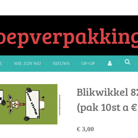
oepverpakking
E
WIE ZIJN WIJ
NIEUWS
OP=OP
Blikwikkel 8
(pak 10st a €
€ 3,00