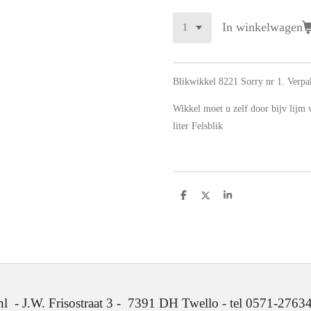
In winkelwagen
Blikwikkel 8221 Sorry nr 1. Verpak
Wikkel moet u zelf door bijv lijm
liter Felsblik
D
D
S
e
e
h
l
e
a
e
l
r
n
e
. Frisostraat 3 - 7391 DH Twello - tel 0571-2763