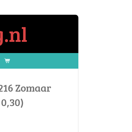
.nl
8216 Zomaar
 0,30)