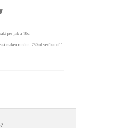
akt per pak a 10st
 vast maken rondom 750ml verfbus of 1
47