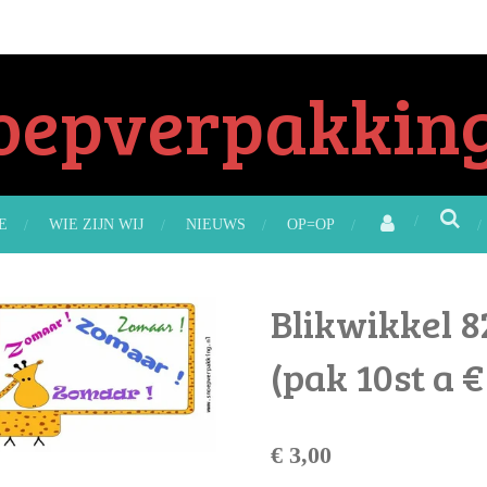
oepverpakking
E
WIE ZIJN WIJ
NIEUWS
OP=OP
Blikwikkel 
(pak 10st a €
€ 3,00