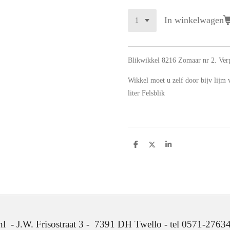
In winkelwagen
Blikwikkel 8216 Zomaar nr 2. Verp
Wikkel moet u zelf door bijv lijm
liter Felsblik
D
D
S
e
e
h
l
e
a
e
l
r
n
e
. Frisostraat 3 - 7391 DH Twello - tel 0571-2763