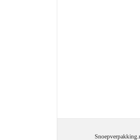
Snoepverpakking.nl - J.W