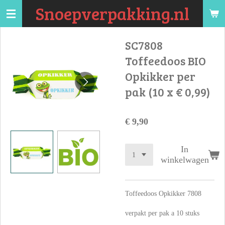
Snoepverpakking.nl
Ga
direct
naar
SC7808
de
Toffeedoos BIO
hoofdinhoud
Opkikker per
pak (10 x € 0,99)
€ 9,90
In
winkelwagen
Toffeedoos Opkikker 7808
verpakt per pak a 10 stuks