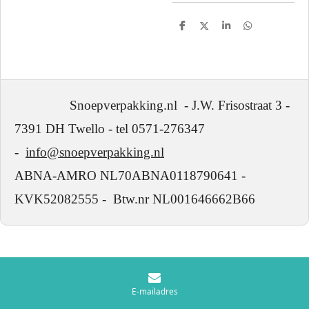
D
D
S
D
e
e
h
e
l
e
a
l
e
l
r
e
n
e
n
Snoepverpakking.nl - J.W. Frisostraat 3 -
7391 DH Twello - tel 0571-276347
-
info@snoepverpakking.nl
ABNA-AMRO NL70ABNA0118790641 -
KVK52082555 - Btw.nr NL001646662B66
E-mailadres