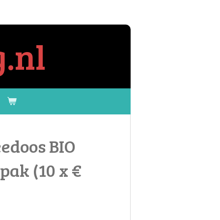
.nl
eedoos BIO
pak (10 x €