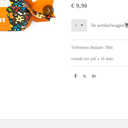
€ 9,90
In winkelwagen
Toffeedoos Bedankt 7804
verpakt per pak a 10 stuks
D
D
S
e
e
h
l
e
a
e
l
r
n
e