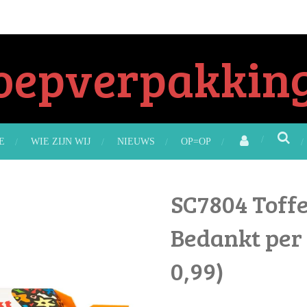
oepverpakking
E
WIE ZIJN WIJ
NIEUWS
OP=OP
SC7804 Toff
Bedankt per 
0,99)