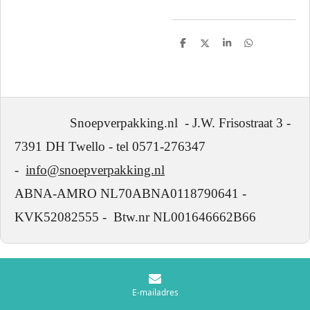
D
D
S
D
e
e
h
e
l
e
a
l
e
l
r
e
n
e
n
Snoepverpakking.nl - J.W. Frisostraat 3 -
7391 DH Twello - tel 0571-276347
-
info@snoepverpakking.nl
ABNA-AMRO NL70ABNA0118790641 -
KVK52082555 - Btw.nr NL001646662B66
E-mailadres