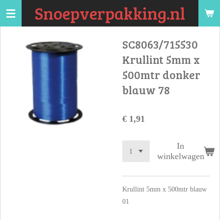
Snoepverpakking.nl
Ga
direct
naar
SC8063/715530
de
Krullint 5mm x
hoofdinhoud
500mtr donker
blauw 78
€ 1,91
In
winkelwagen
Krullint 5mm x 500mtr blauw
01