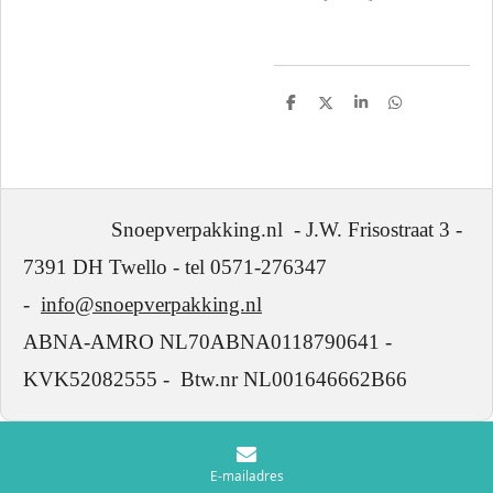
D
D
S
D
e
e
h
e
l
e
a
l
e
l
r
e
n
e
n
Snoepverpakking.nl - J.W. Frisostraat 3 -
7391 DH Twello - tel 0571-276347
-
info@snoepverpakking.nl
ABNA-AMRO NL70ABNA0118790641 -
KVK52082555 - Btw.nr NL001646662B66
E-mailadres