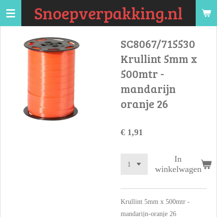
Snoepverpakking.nl
Ga
direct
naar
SC8067/715530
de
Krullint 5mm x
hoofdinhoud
500mtr -
mandarijn
oranje 26
€ 1,91
In
winkelwagen
Krullint 5mm x 500mtr -
mandarijn-oranje 26