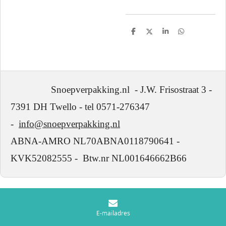
D
D
S
D
e
e
h
e
l
e
a
l
e
l
r
e
n
e
n
Snoepverpakking.nl - J.W. Frisostraat 3 -
7391 DH Twello - tel 0571-276347
-
info@snoepverpakking.nl
ABNA-AMRO NL70ABNA0118790641 -
KVK52082555 - Btw.nr NL001646662B66
E-mailadres