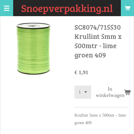
Snoepverpakking.nl
Ga
direct
naar
SC8074/715530
de
Krullint 5mm x
hoofdinhoud
500mtr - lime
groen 409
€ 1,91
In
winkelwagen
Krullint 5mm x 500mtr - lime
groen 409