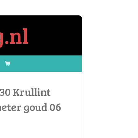
.nl
0 Krullint
eter goud 06