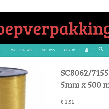
oepverpakking
E
WIE ZIJN WIJ
NIEUWS
OP=OP
SC8062/71553
5mm x 500 m
€ 1,91