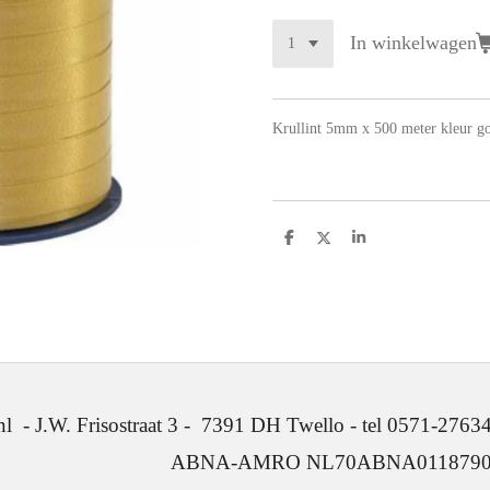
In winkelwagen
Krullint 5mm x 500 meter kleur g
D
D
S
e
e
h
l
e
a
e
l
r
n
e
. Frisostraat 3 - 7391 DH Twello - tel 0571-2763
ABNA-AMRO NL70ABNA0118790641 -