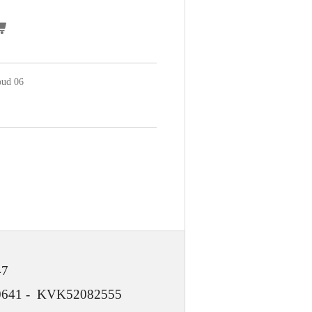
oud 06
47
 KVK52082555