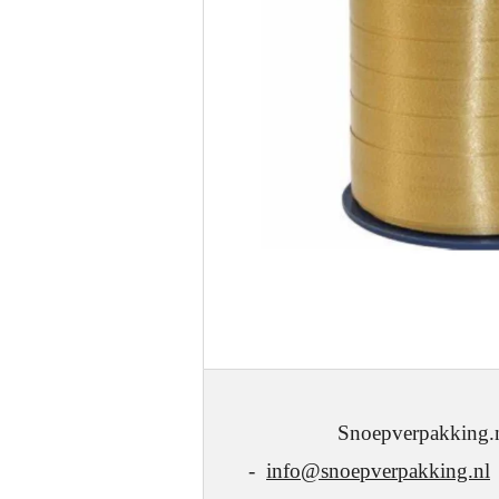
Snoepverpakking.nl - J.W
-
info@snoepverpakking.nl