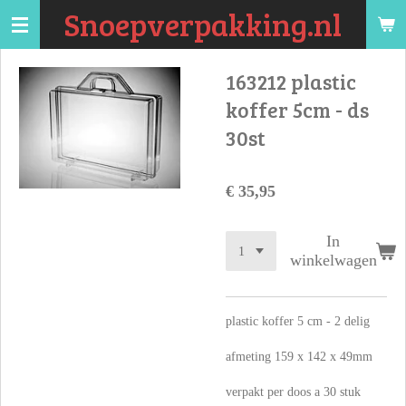
Snoepverpakking.nl
Ga
direct
naar
163212 plastic
de
koffer 5cm - ds
hoofdinhoud
30st
€ 35,95
In
winkelwagen
plastic koffer 5 cm - 2 delig
afmeting 159 x 142 x 49mm
verpakt per doos a 30 stuk