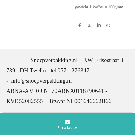
gewicht 1 koffer = 100gram
D
D
S
D
e
e
h
e
l
e
a
l
e
l
r
e
n
e
n
Snoepverpakking.nl - J.W. Frisostraat 3 -
7391 DH Twello - tel 0571-276347
-
info@snoepverpakking.nl
ABNA-AMRO NL70ABNA0118790641 -
KVK52082555 - Btw.nr NL001646662B66
E-mailadres