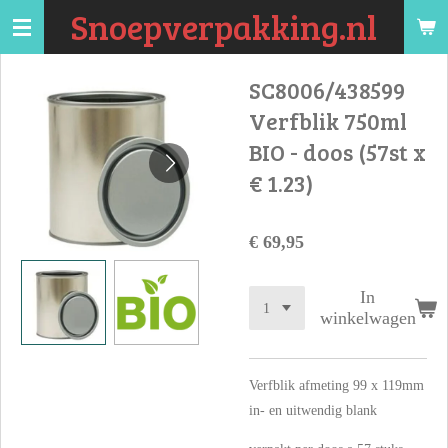
Snoepverpakking.nl
Ga
direct
naar
SC8006/438599
de
Verfblik 750ml
hoofdinhoud
BIO - doos (57st x
€ 1.23)
€ 69,95
In
winkelwagen
Verfblik afmeting 99 x 119mm
in- en uitwendig blank