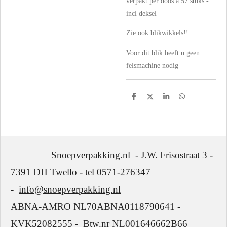
verpakt per doos a 57 stuks -
incl deksel
Zie ook blikwikkels!!
Voor dit blik heeft u geen
felsmachine nodig
D
D
S
D
e
e
h
e
l
e
a
l
e
l
r
e
n
e
n
Snoepverpakking.nl - J.W. Frisostraat 3 -
7391 DH Twello - tel 0571-276347
-
info@snoepverpakking.nl
ABNA-AMRO NL70ABNA0118790641 -
KVK52082555 - Btw.nr NL001646662B66