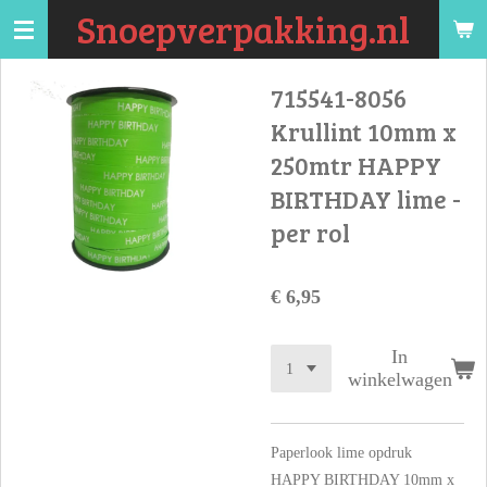
Snoepverpakking.nl
Ga
direct
naar
715541-8056
de
Krullint 10mm x
hoofdinhoud
250mtr HAPPY
BIRTHDAY lime -
per rol
€ 6,95
In
winkelwagen
Paperlook lime opdruk
HAPPY BIRTHDAY 10mm x