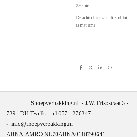
250mtr.
De achterkant van dit krullint
is mat lime.
D
D
S
D
e
e
h
e
l
e
a
l
e
l
r
e
n
e
n
Snoepverpakking.nl - J.W. Frisostraat 3 -
7391 DH Twello - tel 0571-276347
-
info@snoepverpakking.nl
ABNA-AMRO NL70ABNA0118790641 -