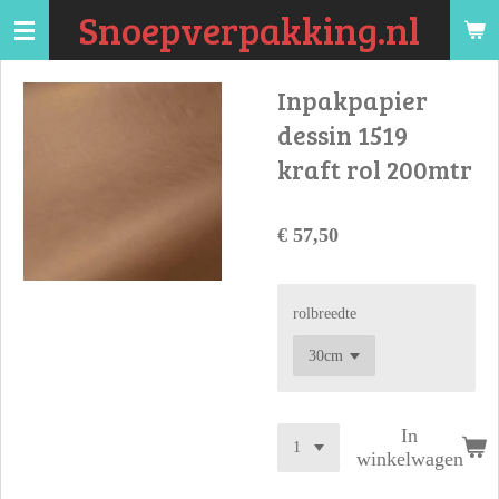
Snoepverpakking.nl
Ga
direct
naar
Inpakpapier
de
dessin 1519
hoofdinhoud
kraft rol 200mtr
€ 57,50
rolbreedte
In
winkelwagen