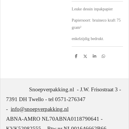
Leuke dessin inpakpapier
Papiersoort:
bruineco kraft 75
gram²
enkelzijdig bedrukt.
D
D
S
D
e
e
h
e
l
e
a
l
e
l
r
e
n
e
n
Snoepverpakking.nl - J.W. Frisostraat 3 -
7391 DH Twello - tel 0571-276347
-
info@snoepverpakking.nl
ABNA-AMRO NL70ABNA0118790641 -
KVK52082555 - Btw.nr NL001646662B66