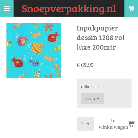
Snoepverpakking.nl
Ga
direct
naar
Inpakpapier
de
dessin 1208 rol
hoofdinhoud
luxe 200mtr
€ 69,95
rolbreedte
In
winkelwagen