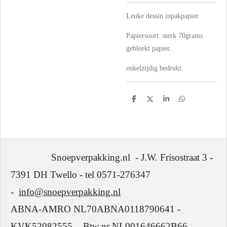
Leuke dessin inpakpapier
Papiersoort: sterk 70grams
gebleekt papier.
enkelzijdig bedrukt.
D
D
S
D
e
e
h
e
l
e
a
l
e
l
r
e
n
e
n
Snoepverpakking.nl - J.W. Frisostraat 3 -
7391 DH Twello - tel 0571-276347
-
info@snoepverpakking.nl
ABNA-AMRO NL70ABNA0118790641 -
KVK52082555 - Btw.nr NL001646662B66