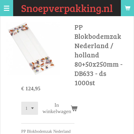
Snoepverpakking.nl
Ga
direct
naar
PP
de
Blokbodemzak
hoofdinhoud
Nederland /
holland
80+50x250mm -
DB633 - ds
1000st
€ 124,95
In
winkelwagen
PP Blokbodemzak Nederland