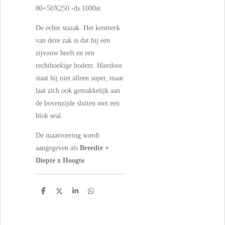
80+50X250 -ds 1000st
De echte stazak. Het kenmerk
van deze zak is dat hij een
zijvouw heeft en een
rechthoekige bodem. Hierdoor
staat hij niet alleen super, maar
laat zich ook gemakkelijk aan
de bovenzijde sluiten met een
blok seal.
De maatvoering wordt
aangegeven als
Breedte +
Diepte x Hoogte
.
D
D
S
D
e
e
h
e
l
e
a
l
e
l
r
e
n
e
n