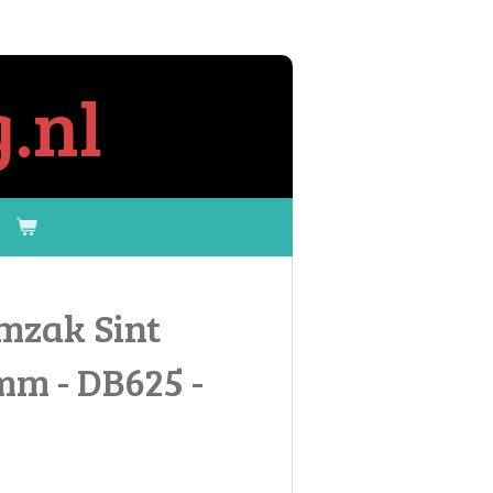
.nl
mzak Sint
m - DB625 -