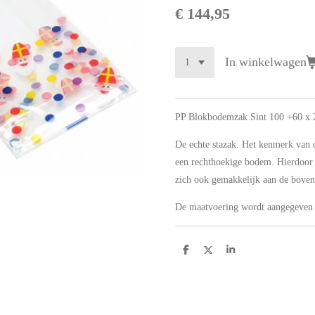
€ 144,95
In winkelwagen
PP Blokbodemzak Sint 100 +60 x 
De echte stazak. Het kenmerk van d
een rechthoekige bodem. Hierdoor st
zich ook gemakkelijk aan de bovenz
De maatvoering wordt aangegeven
D
D
S
e
e
h
l
e
a
e
l
r
n
e