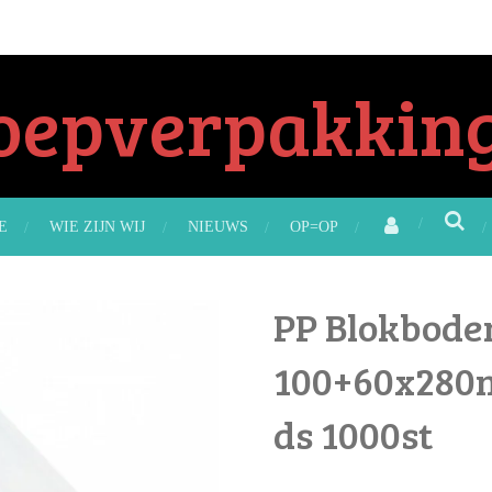
oepverpakking
E
WIE ZIJN WIJ
NIEUWS
OP=OP
PP Blokbode
100+60x280m
ds 1000st