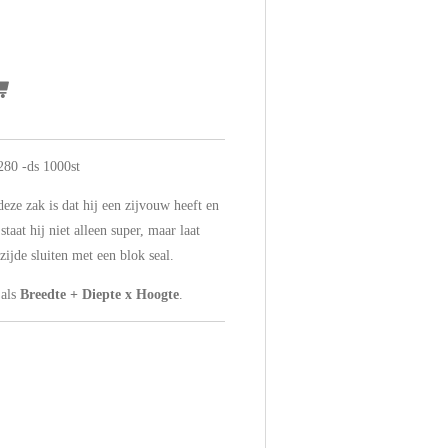
280 -ds 1000st
eze zak is dat hij een zijvouw heeft en
aat hij niet alleen super, maar laat
ijde sluiten met een blok seal.
 als
Breedte + Diepte x Hoogte
.