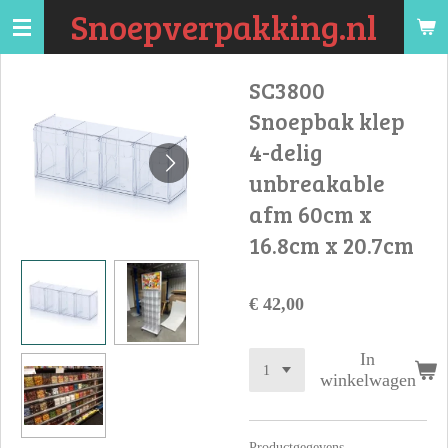
Snoepverpakking.nl
Ga
direct
naar
SC3800
de
Snoepbak klep
hoofdinhoud
4-delig
unbreakable
afm 60cm x
16.8cm x 20.7cm
€ 42,00
In
winkelwagen
Productgegevens