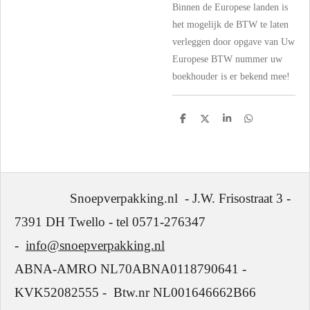
Binnen de Europese landen is
het mogelijk de BTW te laten
verleggen door opgave van Uw
Europese BTW nummer uw
boekhouder is er bekend mee!
D
D
S
D
e
e
h
e
l
e
a
l
e
l
r
e
n
e
n
Snoepverpakking.nl - J.W. Frisostraat 3 -
7391 DH Twello - tel 0571-276347
-
info@snoepverpakking.nl
ABNA-AMRO NL70ABNA0118790641 -
KVK52082555 - Btw.nr NL001646662B66