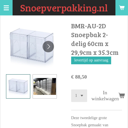
Snoepverpakking.nl
Ga
direct
naar
BMR-AU-2D
de
Snoepbak 2-
hoofdinhoud
delig 60cm x
29,9cm x 35.3cm
levertijd op aanvraag
€ 88,50
In
winkelwagen
Deze tweedelige grote
Snoepbak gemaakt van