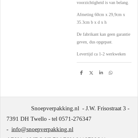
voorzichtigheid is van belang.
Afmeting 60cm x 29,9cm x
35.3cm b x d x h
De fabrikant kan geen garantie
geven, dus opgepast.
Levertijd ca 1-2 werkweken
D
D
S
D
e
e
h
e
l
e
a
l
e
l
r
e
n
e
n
Snoepverpakking.nl - J.W. Frisostraat 3 -
7391 DH Twello - tel 0571-276347
-
info@snoepverpakking.nl