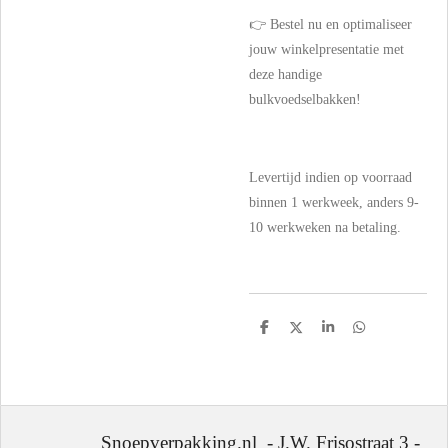
👉 Bestel nu en optimaliseer
jouw winkelpresentatie met
deze handige
bulkvoedselbakken!
Levertijd indien op voorraad
binnen 1 werkweek, anders 9-
10 werkweken na betaling.
D
D
S
D
e
e
h
e
l
e
a
l
e
l
r
e
n
e
n
Snoepverpakking.nl - J.W. Frisostraat 3 -