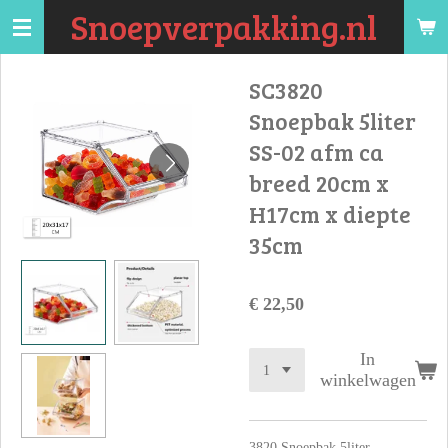
Snoepverpakking.nl
Ga
direct
naar
SC3820
de
Snoepbak 5liter
hoofdinhoud
SS-02 afm ca
breed 20cm x
H17cm x diepte
35cm
€ 22,50
In
winkelwagen
3820 Snoepbak 5liter