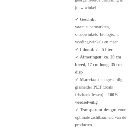
georganiseerde uitstraling in
jouw winkel.
✔
Geschikt
voor:
supermarkten,
snoepwinkels, biologische
voedingswinkels en meer
✔
Inhoud:
ca.
5 liter
✔
Afmetingen:
ca. 20 cm
breed, 17 cm hoog, 35 cm
diep
✔
Materiaal:
hoogwaardig,
glashelder
PET
(zoals
frisdrankflessen) –
100%
voedselveilig
✔
Transparant design:
voor
optimale zichtbaarheid van de
producten