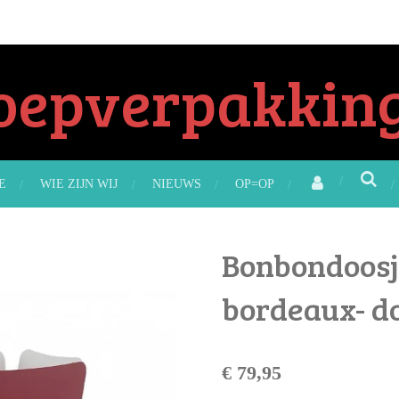
oepverpakking
E
WIE ZIJN WIJ
NIEUWS
OP=OP
Bonbondoosj
bordeaux- do
€ 79,95