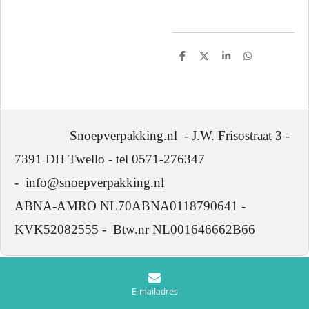
D
D
S
D
e
e
h
e
l
e
a
l
e
l
r
e
n
e
n
Snoepverpakking.nl - J.W. Frisostraat 3 -
7391 DH Twello - tel 0571-276347
-
info@snoepverpakking.nl
ABNA-AMRO NL70ABNA0118790641 -
KVK52082555 - Btw.nr NL001646662B66
E-mailadres