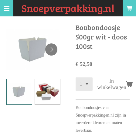
Snoepverpakking.nl
Ga
direct
naar
Bonbondoosje
de
500gr wit - doos
hoofdinhoud
100st
€ 52,50
In
winkelwagen
Bonbondoosjes van
Snoepverpakkingen.nl zijn in
meerdere kleuren en maten
leverbaar.