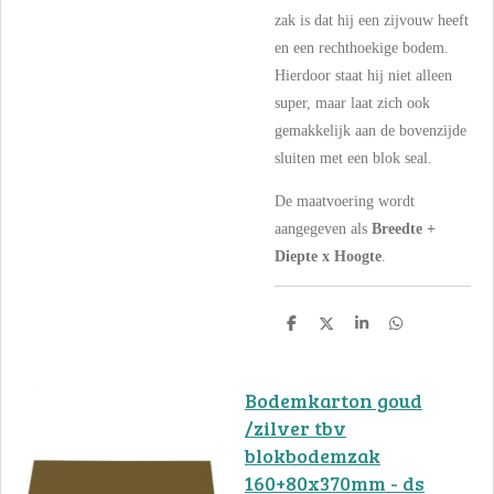
zak is dat hij een zijvouw heeft
en een rechthoekige bodem.
Hierdoor staat hij niet alleen
super, maar laat zich ook
gemakkelijk aan de bovenzijde
sluiten met een blok seal.
De maatvoering wordt
aangegeven als
Breedte +
Diepte x Hoogte
.
D
D
S
D
e
e
h
e
l
e
a
l
e
l
r
e
n
e
n
Bodemkarton goud
/zilver tbv
blokbodemzak
160+80x370mm - ds