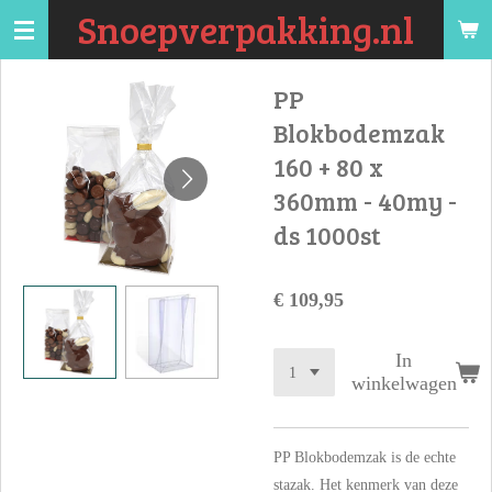
Snoepverpakking.nl
Ga
direct
naar
PP
de
Blokbodemzak
hoofdinhoud
160 + 80 x
360mm - 40my -
ds 1000st
€ 109,95
In
winkelwagen
PP Blokbodemzak is de echte
stazak. Het kenmerk van deze