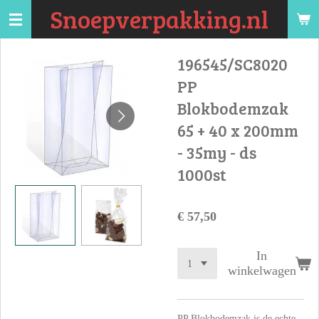
Snoepverpakking.nl
Ga
direct
naar
196545/SC8020
de
PP
hoofdinhoud
Blokbodemzak
65 + 40 x 200mm
- 35my - ds
1000st
€ 57,50
In
winkelwagen
PP Blokbodemzak is de echte