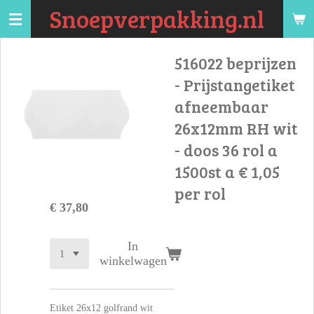
Snoepverpakking.nl
Ga
direct
naar
516022 beprijzen
de
- Prijstangetiket
hoofdinhoud
afneembaar
26x12mm RH wit
- doos 36 rol a
1500st a € 1,05
per rol
€ 37,80
In
winkelwagen
Etiket 26x12 golfrand wit