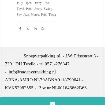
Jolly, Open, Derby, Uno,
Tovel, Print, Avery, Swing,
Sky, Jazz, Motex, Prix, Towa
D
D
S
D
e
e
h
e
l
e
a
l
e
l
r
e
n
e
n
Snoepverpakking.nl - J.W. Frisostraat 3 -
7391 DH Twello - tel 0571-276347
-
info@snoepverpakking.nl
ABNA-AMRO NL70ABNA0118790641 -
KVK52082555 - Btw.nr NL001646662B66