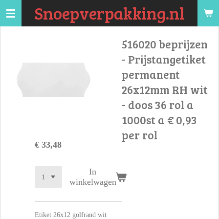
Snoepverpakking.nl
Ga
direct
naar
516020 beprijzen
de
- Prijstangetiket
hoofdinhoud
permanent
26x12mm RH wit
- doos 36 rol a
1000st a € 0,93
per rol
€ 33,48
In
winkelwagen
Etiket 26x12 golfrand wit