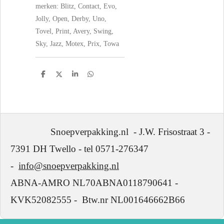
merken: Blitz, Contact, Evo,
Jolly, Open, Derby, Uno,
Tovel, Print, Avery, Swing,
Sky, Jazz, Motex, Prix, Towa
D
D
S
D
e
e
h
e
l
e
a
l
e
l
r
e
n
e
n
Snoepverpakking.nl - J.W. Frisostraat 3 -
7391 DH Twello - tel 0571-276347
-
info@snoepverpakking.nl
ABNA-AMRO NL70ABNA0118790641 -
KVK52082555 - Btw.nr NL001646662B66