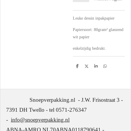
Leuke dessin inpakpapier
Papiersoort:
80gram² glanzend
wit papier
enkelzijdig bedrukt.
D
D
S
D
e
e
h
e
l
e
a
l
e
l
r
e
n
e
n
Snoepverpakking.nl - J.W. Frisostraat 3 -
7391 DH Twello - tel 0571-276347
-
info@snoepverpakking.nl
ABNA-AMRO NL70ABNA0118790641 -