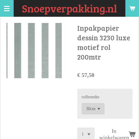
Snoepverpakking.nl
Ga
direct
naar
Inpakpapier
de
dessin 3230 luxe
hoofdinhoud
motief rol
200mtr
€ 57,50
rolbreedte
In
winkelwagen