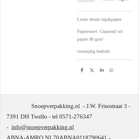
Leuke dessin inpakpapier
Papiersoort:
Glanzend wit
papier 80 grm²
tweezijdig bedrukt.
D
D
S
D
e
e
h
e
l
e
a
l
e
l
r
e
n
e
n
Snoepverpakking.nl - J.W. Frisostraat 3 -
7391 DH Twello - tel 0571-276347
-
info@snoepverpakking.nl
ABNA-AMRO NL70ABNA0118790641 -