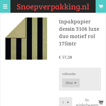
Snoepverpakking.nl
Ga
direct
naar
Inpakpapier
de
dessin 3106 luxe
hoofdinhoud
duo motief rol
175mtr
€ 57,50
rolbreedte
In
winkelwagen