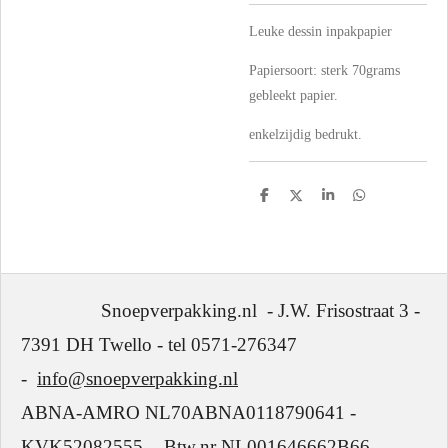
Leuke dessin inpakpapier
Papiersoort: sterk 70grams
gebleekt papier.
enkelzijdig bedrukt.
D
D
S
D
e
e
h
e
l
e
a
l
e
l
r
e
n
e
n
Snoepverpakking.nl - J.W. Frisostraat 3 -
7391 DH Twello - tel 0571-276347
-
info@snoepverpakking.nl
ABNA-AMRO NL70ABNA0118790641 -
KVK52082555 - Btw.nr NL001646662B66