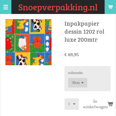
Snoepverpakking.nl
Ga
direct
naar
Inpakpapier
de
dessin 1202 rol
hoofdinhoud
luxe 200mtr
€ 69,95
rolbreedte
In
winkelwagen