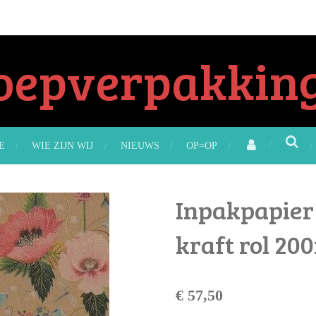
oepverpakking
E
WIE ZIJN WIJ
NIEUWS
OP=OP
Inpakpapier 
kraft rol 20
€ 57,50