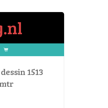
.nl
dessin 1513
0mtr