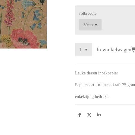
rolbreedte
In winkelwagen
Leuke dessin inpakpapier
Papiersoort:
bruineco kraft 75 gra
enkelzijdig bedrukt.
D
D
S
e
e
h
l
e
a
e
l
r
n
e