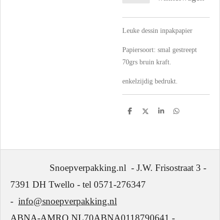
Leuke dessin inpakpapier
Papiersoort: smal gestreept
70grs bruin kraft.
enkelzijdig bedrukt.
D
D
S
D
e
e
h
e
l
e
a
l
e
l
r
e
n
e
n
Snoepverpakking.nl - J.W. Frisostraat 3 -
7391 DH Twello - tel 0571-276347
-
info@snoepverpakking.nl
ABNA-AMRO NL70ABNA0118790641 -