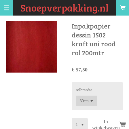
Snoepverpakking.nl
Ga
direct
naar
Inpakpapier
de
dessin 1502
hoofdinhoud
kraft uni rood
rol 200mtr
€ 57,50
rolbreedte
In
winkelwagen