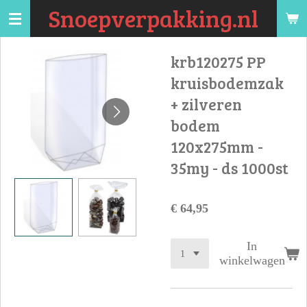
Snoepverpakking.nl
Ga
direct
naar
krb120275 PP
de
kruisbodemzak
hoofdinhoud
+ zilveren
bodem
120x275mm -
35my - ds 1000st
€ 64,95
In
winkelwagen