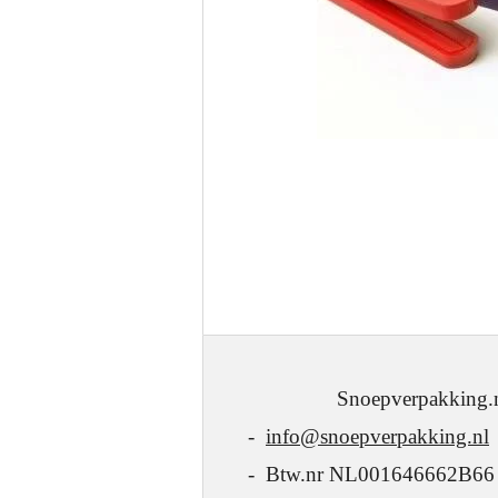
Snoepverpakking.nl - J.W
-
info@snoepverpakking.nl
- Btw.nr NL001646662B66