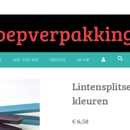
oepverpakking
E
WIE ZIJN WIJ
NIEUWS
OP=OP
Lintensplitse
kleuren
€ 6,50