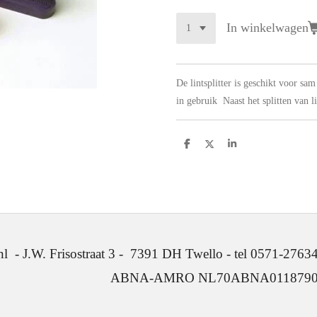
In winkelwagen
De lintsplitter is geschikt voor sa
in gebruik Naast het splitten van l
D
D
S
e
e
h
l
e
a
e
l
r
n
e
. Frisostraat 3 - 7391 DH Twello - tel 0571-2763
ABNA-AMRO NL70ABNA0118790641 -