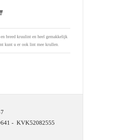
m en breed kruulint en heel gemakkelijk
int kunt u er ook lint mee krullen.
47
 KVK52082555