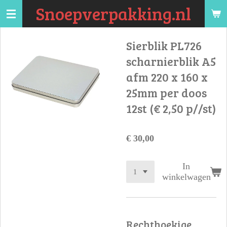
Snoepverpakking.nl
Ga
direct
naar
Sierblik PL726
de
scharnierblik A5
hoofdinhoud
afm 220 x 160 x
25mm per doos
12st (€ 2,50 p//st)
€ 30,00
In
winkelwagen
Rechthoekige