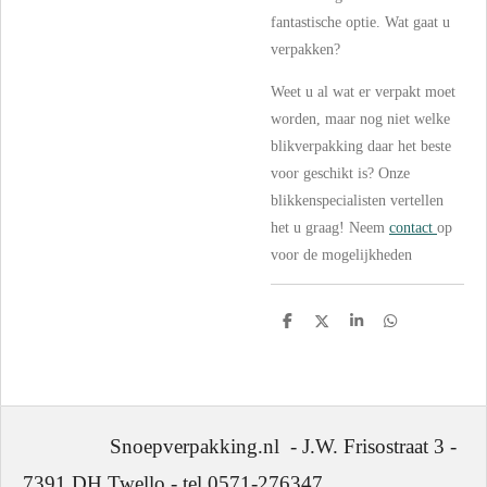
fantastische optie. Wat gaat u
verpakken?
Weet u al wat er verpakt moet
worden, maar nog niet welke
blikverpakking daar het beste
voor geschikt is? Onze
blikkenspecialisten vertellen
het u graag! Neem
contact
op
voor de mogelijkheden
D
D
S
D
e
e
h
e
l
e
a
l
e
l
r
e
n
e
n
Snoepverpakking.nl - J.W. Frisostraat 3 -
7391 DH Twello - tel 0571-276347