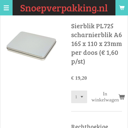
Snoepverpakking.nl
Ga
direct
naar
Sierblik PL725
de
scharnierblik A6
hoofdinhoud
165 x 110 x 23mm
per doos (€ 1,60
p/st)
€ 19,20
In
winkelwagen
Rechthoekige