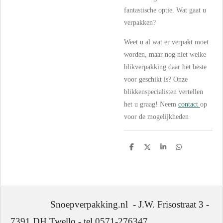
fantastische optie. Wat gaat u
verpakken?
Weet u al wat er verpakt moet
worden, maar nog niet welke
blikverpakking daar het beste
voor geschikt is? Onze
blikkenspecialisten vertellen
het u graag! Neem
contact
op
voor de mogelijkheden
D
D
S
D
e
e
h
e
l
e
a
l
e
l
r
e
n
e
n
Snoepverpakking.nl - J.W. Frisostraat 3 -
7391 DH Twello - tel 0571-276347