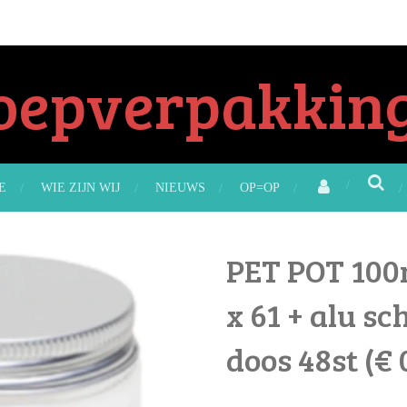
oepverpakking
E
WIE ZIJN WIJ
NIEUWS
OP=OP
PET POT 100
x 61 + alu s
doos 48st (€ 