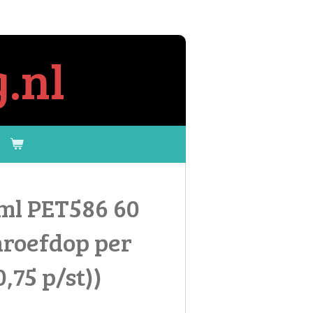
.nl
ml PET586 60
chroefdop per
0,75 p/st))