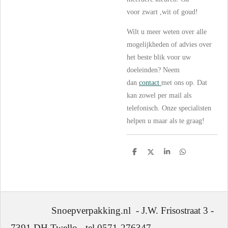
voor
zwart
,wit
of
goud!
Wilt u meer weten over alle
mogelijkheden of advies over
het beste blik voor uw
doeleinden? Neem
dan
contact
met ons op. Dat
kan zowel per mail als
telefonisch. Onze specialisten
helpen u maar als te graag!
D
D
S
D
e
e
h
e
l
e
a
l
e
l
r
e
n
e
n
Snoepverpakking.nl - J.W. Frisostraat 3 -
7391 DH Twello - tel 0571-276347