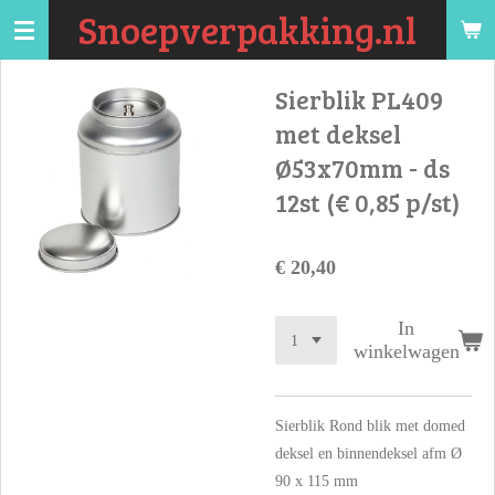
Snoepverpakking.nl
Ga
direct
naar
Sierblik PL409
de
met deksel
hoofdinhoud
Ø53x70mm - ds
12st (€ 0,85 p/st)
€ 20,40
In
winkelwagen
Sierblik Rond blik met domed
deksel en binnendeksel afm Ø
90 x 115 mm