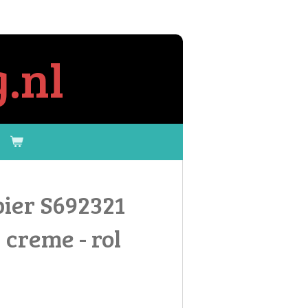
.nl
ier S692321
 creme - rol