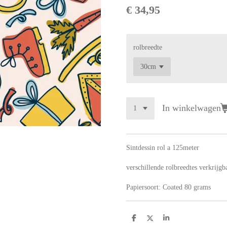
€ 34,95
rolbreedte
In winkelwagen
Sintdessin rol a 125meter
verschillende rolbreedtes verkrijgb
Papiersoort:
Coated 80 grams
D
D
S