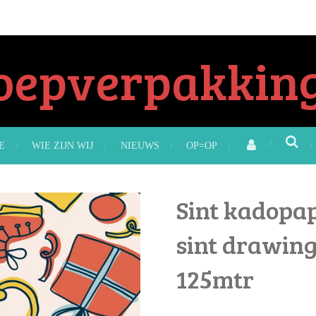
oepverpakking
E
WIE ZIJN WIJ
NIEUWS
OP=OP
Sint kadopap
sint drawing
125mtr